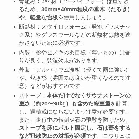
骨組み：2×4材（ツーバイフォー）は重すぎ
るため、
30mm×40mm程度の垂木（たるき）
や、軽量な合板
を使用しましょう。
断熱材：スタイロフォーム（発泡プラスチッ
ク系）やグラスウールなどの断熱材は熱を逃
がさないために必須です。
内装：杉やヒノキの羽目板（薄いもの）は香
りが良く、調湿効果があります。
外装：ガルバリウム波板（軽くて雨に強い）
や、焼き杉（雰囲気は良いが重くなるので注
意）などがおすすめです。
ストーブ：
本体だけでなくサウナストーンの
重さ（約20〜30kg）も含めた総重量
を計算
し、過積載にならないよう注意が必要です。
また、走行中の転倒や石の飛散を防ぐため、
ストーブを床にボルト固定し、石は蓋をする
など飛散防止の対策が必須
です。ロウリュに