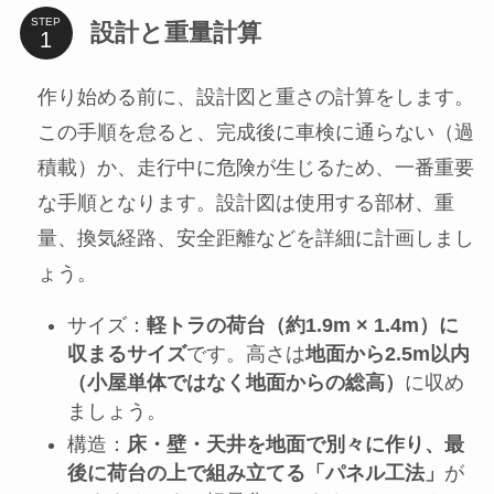
STEP
設計と重量計算
作り始める前に、設計図と重さの計算をします。
この手順を怠ると、完成後に車検に通らない（過
積載）か、走行中に危険が生じるため、一番重要
な手順となります。設計図は使用する部材、重
量、換気経路、安全距離などを詳細に計画しまし
ょう。
サイズ：
軽トラの荷台（約1.9m × 1.4m）に
収まるサイズ
です。高さは
地面から2.5m以内
（小屋単体ではなく地面からの総高）
に収め
ましょう。
構造：
床・壁・天井を地面で別々に作り、最
後に荷台の上で組み立てる「パネル工法」
が