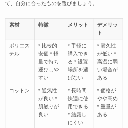
て、自分に合ったものを選びましょう。
素材
特徴
メリット
デメリッ
ト
ポリエス
* 比較的
* 手軽に
* 耐久性
テル
安価 * 軽
購入でき
が低い *
量で持ち
る * 設置
高温に弱
運びしや
場所を選
い場合が
すい
ばない
ある
コットン
* 通気性
* 長時間
* 価格が
が良い *
快適に使
やや高め
肌触りが
用できる
* 重量が
良い
* 結露し
ある
にくい