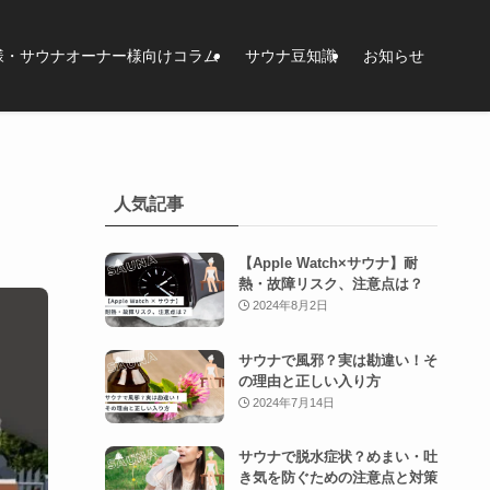
様・サウナオーナー様向けコラム
サウナ豆知識
お知らせ
人気記事
【Apple Watch×サウナ】耐
熱・故障リスク、注意点は？
2024年8月2日
サウナで風邪？実は勘違い！そ
の理由と正しい入り方
2024年7月14日
サウナで脱水症状？めまい・吐
き気を防ぐための注意点と対策