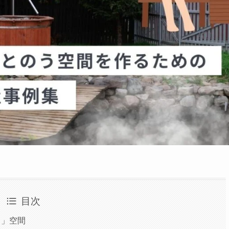
目次
う」空間