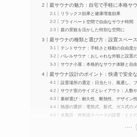
庭サウナの魅力：自宅で手軽に本格サ
リラックス効果と健康増進効果
プライベート空間で自由なサウナ時間
庭の景観を活かした特別な空間に
庭サウナの種類と選び方：設置スペー
テントサウナ：手軽さと移動の自由度
バレルサウナ：おしゃれな外観と設置
サウナ小屋：本格的なサウナ体験と自
庭サウナ設計のポイント：快適で安全
設置場所の選定：日当たり、風通し、
サウナ室のサイズとレイアウト：人数
素材選び：耐久性、断熱性、デザイン
熱源の選択：電気式、薪式、ガス式の
水風呂・外気浴スペースの設置：とと