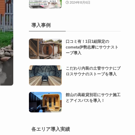
2024年8月6日
導入事例
口コミ有！1日1組限定の
cometa伊勢志摩にサウナスト
ーブ導入
こだわり内装の土管サウナにブ
ロスサウナのストーブを導入
館山の高級貸別荘にサウナ施工
とアイスバスを導入！
各エリア導入実績