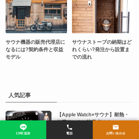
サウナ機器の販売代理店に
サウナストーブの納期はど
なるには?契約条件と収益
れくらい?発注から設置ま
モデル
での流れ
人気記事
【Apple Watch×サウナ】耐熱・
故障リスク、注意点は？
2024年8月2日
LINE追加
電話
お問い合わせ